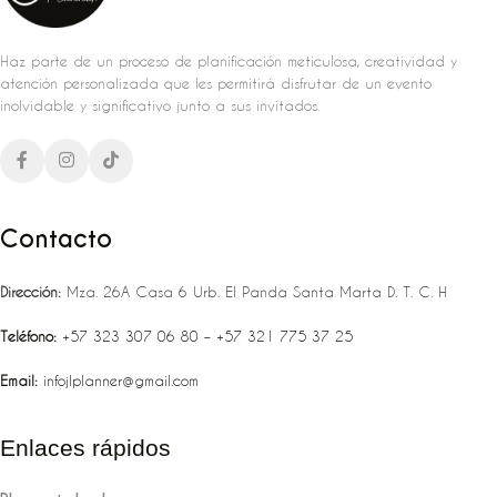
Haz parte de un proceso de planificación meticulosa, creatividad y
atención personalizada que les permitirá disfrutar de un evento
inolvidable y significativo junto a sus invitados.
Contacto
Dirección:
Mza. 26A Casa 6 Urb. El Panda Santa Marta D. T. C. H
Teléfono:
‪‪‪+57 323 307 06 80‬‬‬ – +57 321 775 37 25
Email:
infojlplanner@gmail.com
Enlaces rápidos