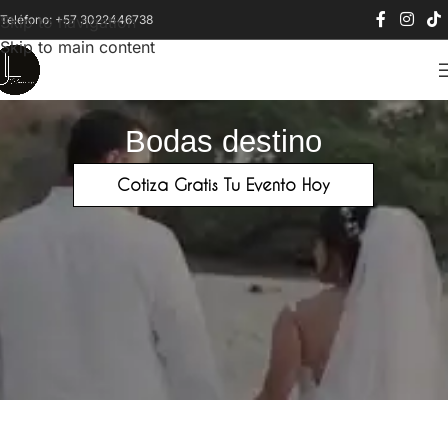
Teléfono: +57 3022446738
Skip to navigation
Skip to main content
Bodas destino
Cotiza Gratis Tu Evento Hoy