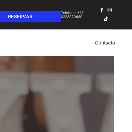
Teléfono: +57
3233070680‬
Contacto