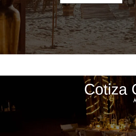
Cotiza 
A