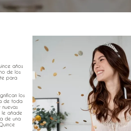
uince años
no de los
nte para
gnifican los
pa de toda
y nuevas
e le añade
da de una
 Quince