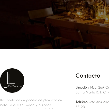
Contacto
Dirección:
Mza. 26A Ca
Santa Marta D. T. C. 
Haz parte de un proceso de planificación
Teléfono:
‪‪‪+57 323 307
meticulosa, creatividad y atención
37 25