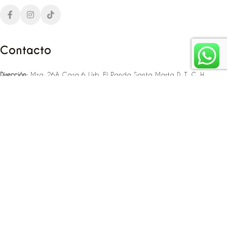
Contacto
Dirección:
Mza. 26A Casa 6 Urb. El Panda Santa Marta D. T. C. H
Teléfono:
‪‪‪+57 323 307 06 80‬‬‬ – +57 321 775 37 25
Email:
infojlplanner@gmail.com
Enlaces rápidos
Planea tu boda
Fiesta de 15
Eventos empresariales
Locaciones en el caribe colombiano