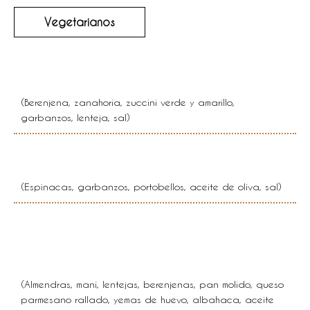
Vegetarianos
Lasaña de vegetales
(Berenjena, zanahoria, zuccini verde y amarillo,
garbanzos, lenteja, sal)
Portobellos rellenos
(Espinacas, garbanzos, portobellos, aceite de oliva, sal)
Albondigas de berenjena y
lentejas
(Almendras, maní, lentejas, berenjenas, pan molido, queso
parmesano rallado, yemas de huevo, albahaca, aceite