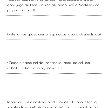
maní, jugo de limón, Salmón ahumado, sal) o Brochetas de
pulpo a la parrilla
Canelones florentinos
(Rellenos de queso crema, espinacas y pollo desmechado)
Rollitos primavera
(Cerdo o carne molida, zanahoria, hojas de col, ajo,
cebolla, salsa de soja y masa filo)
Pincho de pollo, res y
camarones.
(camarón, suero costeño, maduritos de plátano, cilantro,
tomate cherry, cebolla morada, limón aceite de oliva, vino,