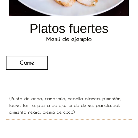
Platos fuertes
Menú de ejemplo
Carne
Posta Cartagenera
(Punta de anca, zanahoria, cebolla blanca, pimentón,
laurel, tomillo, pasta de ajo, fondo de res, panela, sal,
pimienta negra, crema de coco)
Medallón de lomo de res en