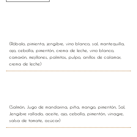
Filete de róbalo apanado en
salsa marinera
(Róbalo, pimienta, jengibre, vino blanco, sal, mantequilla,
ajo, cebolla, pimentón, crema de leche, vino blanco,
camarón, mejillones, palmitos, pulpo, anillos de calamar,
crema de leche)
Salmón al horno en salsa
tropical
(Salmón, Jugo de mandarina, piña, mango, pimentón, Sal,
Jengibre rallado, aceite, ajo, cebolla, pimentón, vinagre,
salsa de tomate, azúcar)