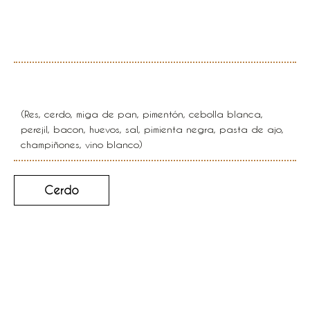
salsa demiglase y
champiñones
Rollo de carne con verduras
(Res, cerdo, miga de pan, pimentón, cebolla blanca,
perejil, bacon, huevos, sal, pimienta negra, pasta de ajo,
champiñones, vino blanco)
Cerdo
Cordón blue rellena de
jamón y queso o queso y
vegetales en salsa de