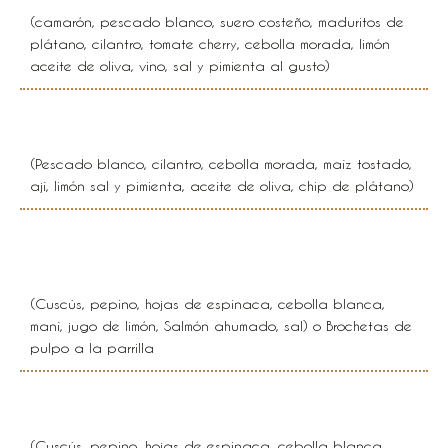
(camarón, pescado blanco, suero costeño, maduritos de
plátano, cilantro, tomate cherry, cebolla morada, limón
aceite de oliva, vino, sal y pimienta al gusto)
Ceviche tradicional peruano
(Pescado blanco, cilantro, cebolla morada, maíz tostado,
ají, limón sal y pimienta, aceite de oliva, chip de plátano)
Timbal mediterráneo
(Cuscús, pepino, hojas de espinaca, cebolla blanca,
maní, jugo de limón, Salmón ahumado, sal) o Brochetas de
pulpo a la parrilla
Timbal mediterráneo
(Cuscús, pepino, hojas de espinaca, cebolla blanca,