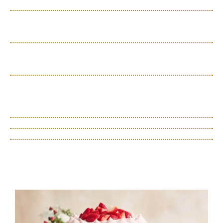
Postre de limón
Postre de piña
Dulces caribeños