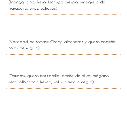
(Mango, piña, fresa, lechuga crespa, vinagreta de
maracuyá, uvas, uchuvas)
Costeña
(Variedad de tomate Cherry, almendras y queso costeño,
hojas de rúgula)
Ensalada capresse
(Tomates, queso mozzarella, aceite de oliva, orégano
seco, albahaca fresca, sal y pimienta negra)
Ensalada vegetariana de
verdes coles y cítricos con
piñones crocantes