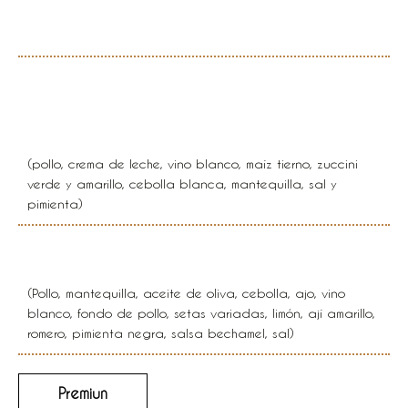
champiñones
Suprema de pollo en salsa
mañanita
(pollo, crema de leche, vino blanco, maíz tierno, zuccini
verde y amarillo, cebolla blanca, mantequilla, sal y
pimienta)
Fricasé de pollo
(Pollo, mantequilla, aceite de oliva, cebolla, ajo, vino
blanco, fondo de pollo, setas variadas, limón, ají amarillo,
romero, pimienta negra, salsa bechamel, sal)
Premiun