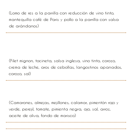
Dúo de tierra
(Lomo de res a la parrilla con reducción de vino tinto,
mantequilla café de París y pollo a la parrilla con salsa
de arándanos)
Mar y sierra
(Filet mignon, tocineta, salsa inglesa, vino tinto, corozo,
crema de leche, aros de cebollas, langostinos apanados,
corozo, sal)
Paella de mariscos
(Camarones, almejas, mejillones, calamar, pimentón rojo y
verde, perejil, tomate, pimienta negra, ajo, sal, arroz,
aceite de oliva, fondo de marisco)