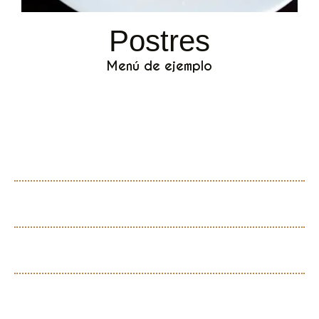
Postres
Menú de ejemplo
Wonton arequipe y queso
campesino
Leche asada
Arroz de leche
Esponjado de mora