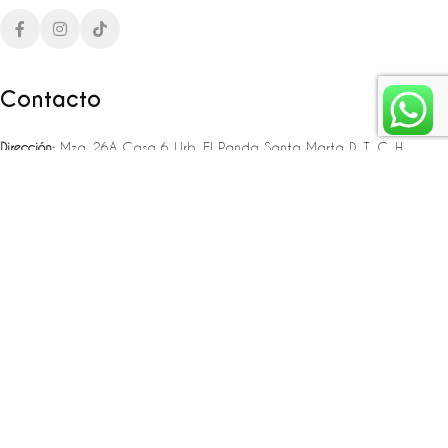
Contacto
Dirección:
Mza. 26A Casa 6 Urb. El Panda Santa Marta D. T. C. H
Teléfono:
‪‪‪+57 323 307 06 80‬‬‬ – +57 321 775 37 25
Email:
infojlplanner@gmail.com
Enlaces rápidos
Planea tu boda
Fiesta de 15
Eventos empresariales
Locaciones en el caribe colombiano