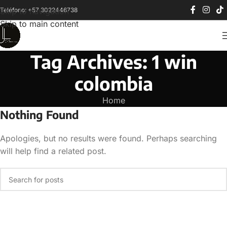
Teléfono: +57 3022446738
Skip to navigation
Skip to main content
Tag Archives: 1 win
colombia
Home
Nothing Found
Apologies, but no results were found. Perhaps searching
will help find a related post.