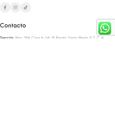
Contacto
Dirección:
Mza. 26A Casa 6 Urb. El Panda Santa Marta D. T. C. H
Teléfono:
‪‪‪+57 323 307 06 80‬‬‬ – +57 321 775 37 25
Email:
infojlplanner@gmail.com
Enlaces rápidos
Planea tu boda
Fiesta de 15
Eventos empresariales
Locaciones en el caribe colombiano