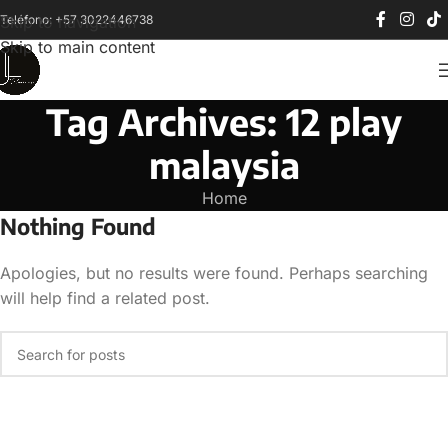
Teléfono: +57 3022446738
Skip to navigation
Skip to main content
Tag Archives: 12 play
malaysia
Home
Nothing Found
Apologies, but no results were found. Perhaps searching
will help find a related post.