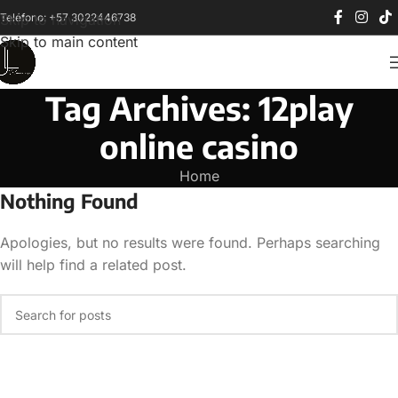
Teléfono: +57 3022446738
Skip to navigation
Skip to main content
Tag Archives: 12play
online casino
Home
Nothing Found
Apologies, but no results were found. Perhaps searching
will help find a related post.