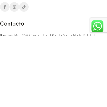
Contacto
Dirección:
Mza. 26A Casa 6 Urb. El Panda Santa Marta D. T. C. H
Teléfono:
‪‪‪+57 323 307 06 80‬‬‬ – +57 321 775 37 25
Email:
infojlplanner@gmail.com
Enlaces rápidos
Planea tu boda
Fiesta de 15
Eventos empresariales
Locaciones en el caribe colombiano