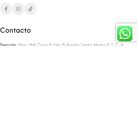
Contacto
Dirección:
Mza. 26A Casa 6 Urb. El Panda Santa Marta D. T. C. H
Teléfono:
‪‪‪+57 323 307 06 80‬‬‬ – +57 321 775 37 25
Email:
infojlplanner@gmail.com
Enlaces rápidos
Planea tu boda
Fiesta de 15
Eventos empresariales
Locaciones en el caribe colombiano