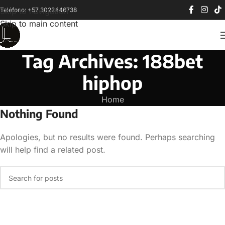
Teléfono: +57 3022446738
Skip to navigation
Skip to main content
Tag Archives: 188bet
hiphop
Home
Nothing Found
Apologies, but no results were found. Perhaps searching
will help find a related post.