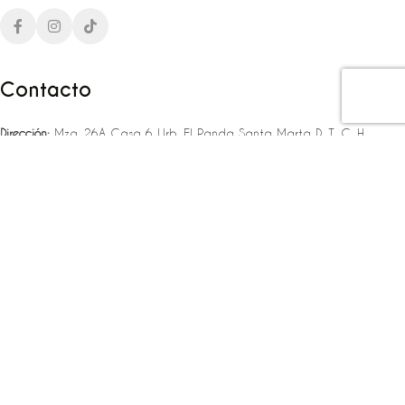
Contacto
Dirección:
Mza. 26A Casa 6 Urb. El Panda Santa Marta D. T. C. H
Teléfono:
‪‪‪+57 323 307 06 80‬‬‬ – +57 321 775 37 25
Email:
infojlplanner@gmail.com
Enlaces rápidos
Planea tu boda
Fiesta de 15
Eventos empresariales
Locaciones en el caribe colombiano