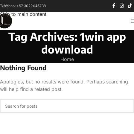
Teléfono: +57 3022446738
Skip to navigation
Skip to main content
Tag Archives: 1win app
download
Home
Nothing Found
Apologies, but no results were found. Perhaps searching
will help find a related post.