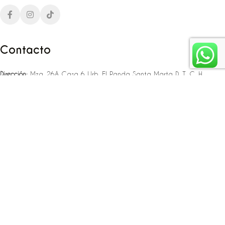
Contacto
Dirección:
Mza. 26A Casa 6 Urb. El Panda Santa Marta D. T. C. H
Teléfono:
‪‪‪+57 323 307 06 80‬‬‬ – +57 321 775 37 25
Email:
infojlplanner@gmail.com
Enlaces rápidos
Planea tu boda
Fiesta de 15
Eventos empresariales
Locaciones en el caribe colombiano