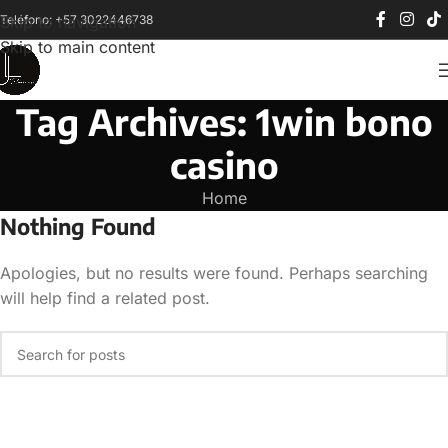
Teléfono: +57 3022446738
Skip to navigation
Skip to main content
Tag Archives: 1win bono
casino
Home
Nothing Found
Apologies, but no results were found. Perhaps searching
will help find a related post.