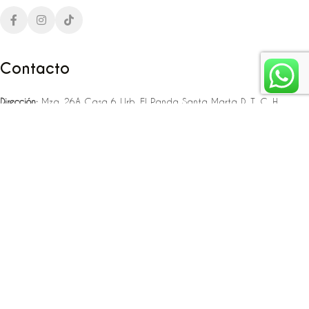
Contacto
Dirección:
Mza. 26A Casa 6 Urb. El Panda Santa Marta D. T. C. H
Teléfono:
‪‪‪+57 323 307 06 80‬‬‬ – +57 321 775 37 25
Email:
infojlplanner@gmail.com
Enlaces rápidos
Planea tu boda
Fiesta de 15
Eventos empresariales
Locaciones en el caribe colombiano