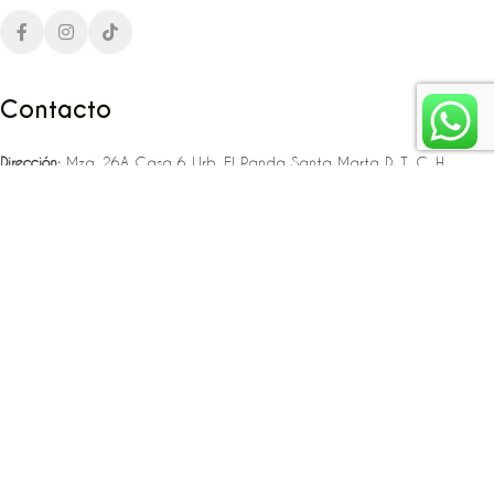
Contacto
Dirección:
Mza. 26A Casa 6 Urb. El Panda Santa Marta D. T. C. H
Teléfono:
‪‪‪+57 323 307 06 80‬‬‬ – +57 321 775 37 25
Email:
infojlplanner@gmail.com
Enlaces rápidos
Planea tu boda
Fiesta de 15
Eventos empresariales
Locaciones en el caribe colombiano