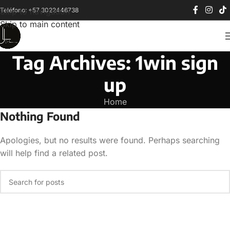
Teléfono: +57 3022446738
Skip to navigation
Skip to main content
Tag Archives: 1win sign
up
Home
Nothing Found
Apologies, but no results were found. Perhaps searching
will help find a related post.