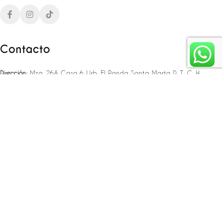
Contacto
Dirección:
Mza. 26A Casa 6 Urb. El Panda Santa Marta D. T. C. H
Teléfono:
‪‪‪+57 323 307 06 80‬‬‬ – +57 321 775 37 25
Email:
infojlplanner@gmail.com
Enlaces rápidos
Planea tu boda
Fiesta de 15
Eventos empresariales
Locaciones en el caribe colombiano