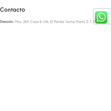
Contacto
Dirección:
Mza. 26A Casa 6 Urb. El Panda Santa Marta D. T. C. H
Teléfono:
‪‪‪+57 323 307 06 80‬‬‬ – +57 321 775 37 25
Email:
infojlplanner@gmail.com
Enlaces rápidos
Planea tu boda
Fiesta de 15
Eventos empresariales
Locaciones en el caribe colombiano
Suscríbete