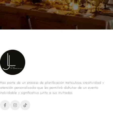
Haz parte de un proceso de planificación meticulosa, creatividad y
atención personalizada que les permitirá disfrutar de un evento
inolvidable y significativo junto a sus invitados.