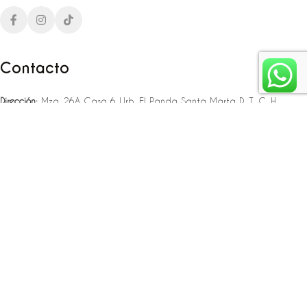
Contacto
Dirección:
Mza. 26A Casa 6 Urb. El Panda Santa Marta D. T. C. H
Teléfono:
‪‪‪+57 323 307 06 80‬‬‬ – +57 321 775 37 25
Email:
infojlplanner@gmail.com
Enlaces rápidos
Planea tu boda
Fiesta de 15
Eventos empresariales
Locaciones en el caribe colombiano