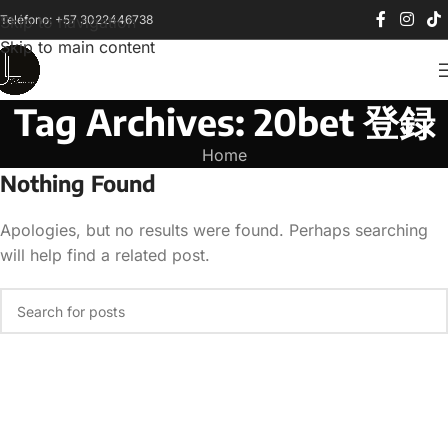
Teléfono: +57 3022446738
Skip to navigation
Skip to main content
Tag Archives: 20bet 登録
Home
Nothing Found
Apologies, but no results were found. Perhaps searching
will help find a related post.