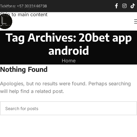
Teléfono: +57 3022446738
Skip to navigation
Skip to main content
Tag Archives: 20bet app
android
Home
Nothing Found
Apologies, but no results were found. Perhaps searching
will help find a related post.