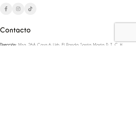
Contacto
Dirección:
Mza. 26A Casa 6 Urb. El Panda Santa Marta D. T. C. H
Teléfono:
‪‪‪+57 323 307 06 80‬‬‬ – +57 321 775 37 25
Email:
infojlplanner@gmail.com
Enlaces rápidos
Planea tu boda
Fiesta de 15
Eventos empresariales
Locaciones en el caribe colombiano