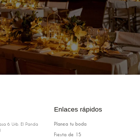
Enlaces rápidos
Planea tu boda
sa 6 Urb. El Panda
H
Fiesta de 15