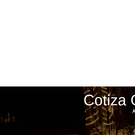
Cotiza 
A