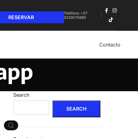
Teléfono: +57
3233070680‬
Contacto
 app
Search
SEARCH