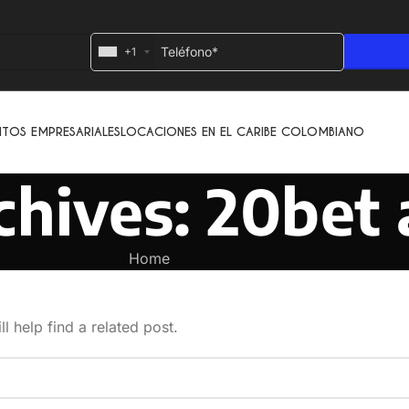
+1
NTOS EMPRESARIALES
LOCACIONES EN EL CARIBE COLOMBIANO
chives: 20bet
Home
l help find a related post.