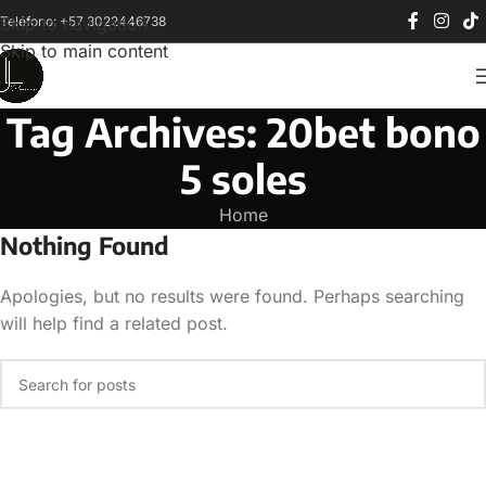
Teléfono: +57 3022446738
Skip to navigation
Skip to main content
Tag Archives: 20bet bono
5 soles
Home
Nothing Found
Apologies, but no results were found. Perhaps searching
will help find a related post.