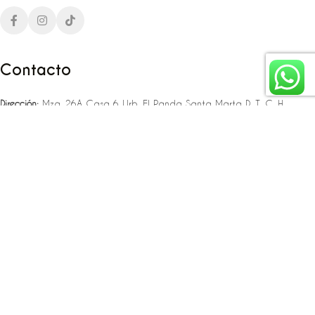
Contacto
Dirección:
Mza. 26A Casa 6 Urb. El Panda Santa Marta D. T. C. H
Teléfono:
‪‪‪+57 323 307 06 80‬‬‬ – +57 321 775 37 25
Email:
infojlplanner@gmail.com
Enlaces rápidos
Planea tu boda
Fiesta de 15
Eventos empresariales
Locaciones en el caribe colombiano