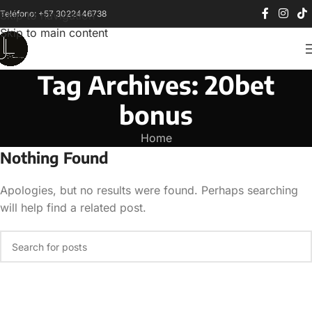
Teléfono: +57 3022446738
Skip to navigation
Skip to main content
Tag Archives: 20bet
bonus
Home
Nothing Found
Apologies, but no results were found. Perhaps searching
will help find a related post.