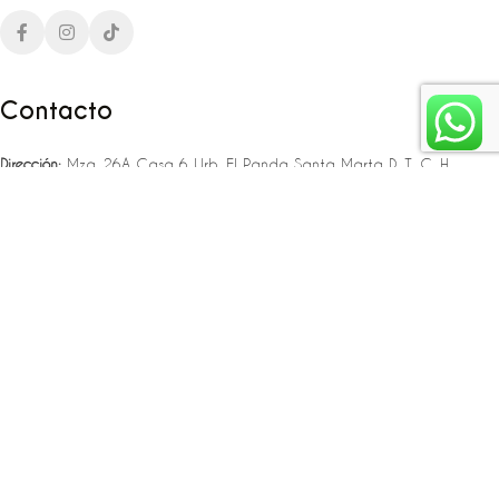
Contacto
Dirección:
Mza. 26A Casa 6 Urb. El Panda Santa Marta D. T. C. H
Teléfono:
‪‪‪+57 323 307 06 80‬‬‬ – +57 321 775 37 25
Email:
infojlplanner@gmail.com
Enlaces rápidos
Planea tu boda
Fiesta de 15
Eventos empresariales
Locaciones en el caribe colombiano