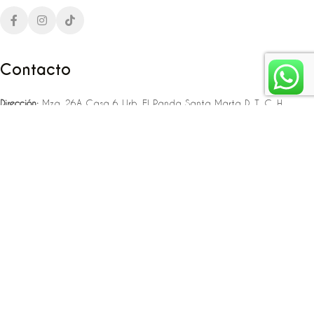
Contacto
Dirección:
Mza. 26A Casa 6 Urb. El Panda Santa Marta D. T. C. H
Teléfono:
‪‪‪+57 323 307 06 80‬‬‬ – +57 321 775 37 25
Email:
infojlplanner@gmail.com
Enlaces rápidos
Planea tu boda
Fiesta de 15
Eventos empresariales
Locaciones en el caribe colombiano