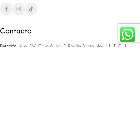
Contacto
Dirección:
Mza. 26A Casa 6 Urb. El Panda Santa Marta D. T. C. H
Teléfono:
‪‪‪+57 323 307 06 80‬‬‬ – +57 321 775 37 25
Email:
infojlplanner@gmail.com
Enlaces rápidos
Planea tu boda
Fiesta de 15
Eventos empresariales
Locaciones en el caribe colombiano