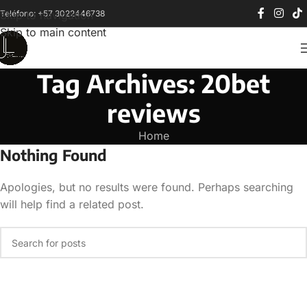
Teléfono: +57 3022446738
Skip to navigation
Skip to main content
Tag Archives: 20bet
reviews
Home
Nothing Found
Apologies, but no results were found. Perhaps searching
will help find a related post.