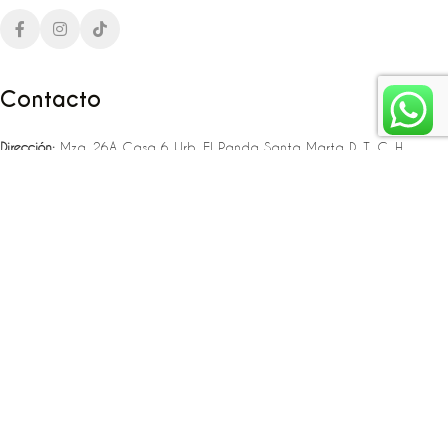
Contacto
Dirección:
Mza. 26A Casa 6 Urb. El Panda Santa Marta D. T. C. H
Teléfono:
‪‪‪+57 323 307 06 80‬‬‬ – +57 321 775 37 25
Email:
infojlplanner@gmail.com
Enlaces rápidos
Planea tu boda
Fiesta de 15
Eventos empresariales
Locaciones en el caribe colombiano