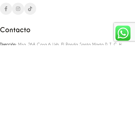
Contacto
Dirección:
Mza. 26A Casa 6 Urb. El Panda Santa Marta D. T. C. H
Teléfono:
‪‪‪+57 323 307 06 80‬‬‬ – +57 321 775 37 25
Email:
infojlplanner@gmail.com
Enlaces rápidos
Planea tu boda
Fiesta de 15
Eventos empresariales
Locaciones en el caribe colombiano