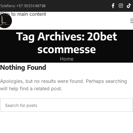
Teléfono: +57 3022446738
Skip to navigation
Skip to main content
Tag Archives: 20bet
scommesse
Home
Nothing Found
Apologies, but no results were found. Perhaps searching
will help find a related post.