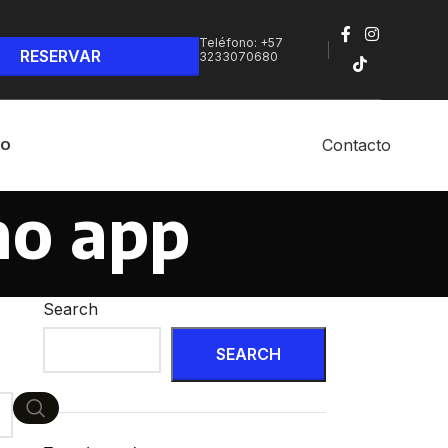
Teléfono: +57
3233070680‬
Contacto
NO
no app
Search
SEARCH