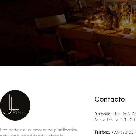
Contacto
Dirección:
Mza. 26A Ca
Santa Marta D. T. C. 
Haz parte de un proceso de planificación
Teléfono:
‪‪‪+57 323 307
meticulosa, creatividad y atención