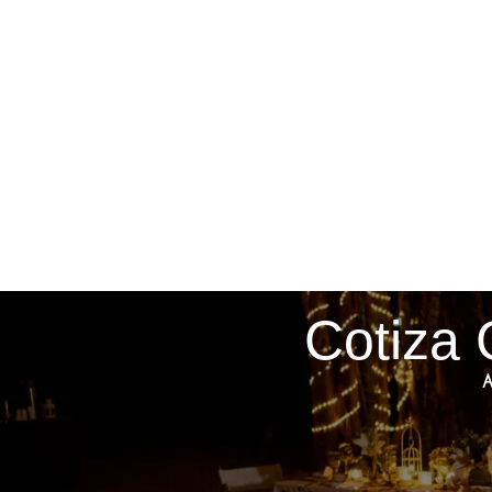
Cotiza 
A