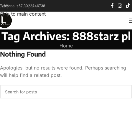
Teléfono: +57 3022446738
Skip to navigation
Skip to main content
Tag Archives: 888starz pl
Home
Nothing Found
Apologies, but no results were found. Perhaps searching
will help find a related post.