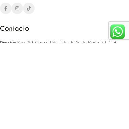
Contacto
Dirección:
Mza. 26A Casa 6 Urb. El Panda Santa Marta D. T. C. H
Teléfono:
‪‪‪+57 323 307 06 80‬‬‬ – +57 321 775 37 25
Email:
infojlplanner@gmail.com
Enlaces rápidos
Planea tu boda
Fiesta de 15
Eventos empresariales
Locaciones en el caribe colombiano