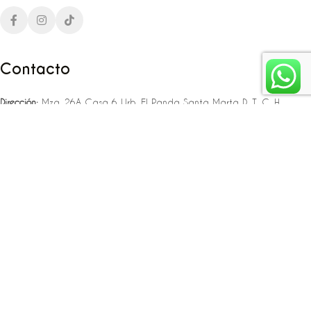
Contacto
Dirección:
Mza. 26A Casa 6 Urb. El Panda Santa Marta D. T. C. H
Teléfono:
‪‪‪+57 323 307 06 80‬‬‬ – +57 321 775 37 25
Email:
infojlplanner@gmail.com
Enlaces rápidos
Planea tu boda
Fiesta de 15
Eventos empresariales
Locaciones en el caribe colombiano