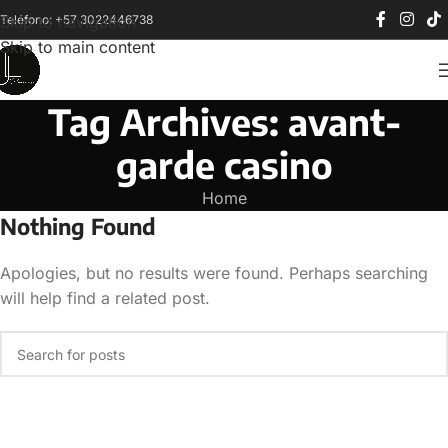
Teléfono: +57 3022446738
Skip to navigation
Skip to main content
Tag Archives: avant-
garde casino
Home
Nothing Found
Apologies, but no results were found. Perhaps searching
will help find a related post.