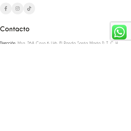
Contacto
Dirección:
Mza. 26A Casa 6 Urb. El Panda Santa Marta D. T. C. H
Teléfono:
‪‪‪+57 323 307 06 80‬‬‬ – +57 321 775 37 25
Email:
infojlplanner@gmail.com
Enlaces rápidos
Planea tu boda
Fiesta de 15
Eventos empresariales
Locaciones en el caribe colombiano