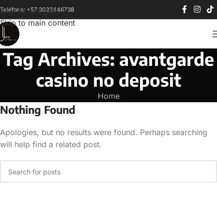
Teléfono: +57 3022446738
Skip to navigation
Skip to main content
Tag Archives: avantgarde
casino no deposit
Home
Nothing Found
Apologies, but no results were found. Perhaps searching
will help find a related post.