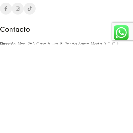
Contacto
Dirección:
Mza. 26A Casa 6 Urb. El Panda Santa Marta D. T. C. H
Teléfono:
‪‪‪+57 323 307 06 80‬‬‬ – +57 321 775 37 25
Email:
infojlplanner@gmail.com
Enlaces rápidos
Planea tu boda
Fiesta de 15
Eventos empresariales
Locaciones en el caribe colombiano