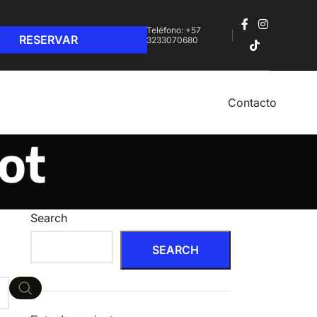
Teléfono: +57
3233070680‬
Contacto
iot
Search
SEARCH