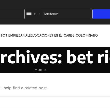
+1
NTOS EMPRESARIALES
LOCACIONES EN EL CARIBE COLOMBIANO
rchives: bet r
Home
l help find a related post.