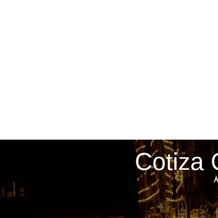
Cotiza 
A