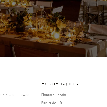
Enlaces rápidos
Planea tu boda
sa 6 Urb. El Panda
H
Fiesta de 15