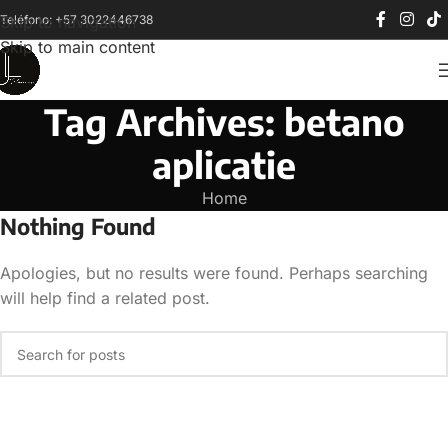
Teléfono: +57 3022446738
Skip to navigation
Skip to main content
Tag Archives: betano
aplicatie
Home
Nothing Found
Apologies, but no results were found. Perhaps searching
will help find a related post.