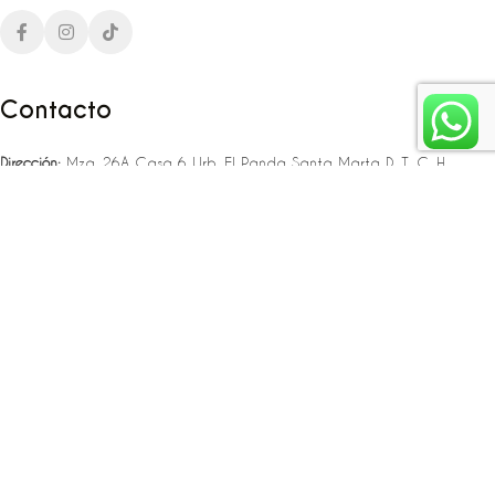
Contacto
Dirección:
Mza. 26A Casa 6 Urb. El Panda Santa Marta D. T. C. H
Teléfono:
‪‪‪+57 323 307 06 80‬‬‬ – +57 321 775 37 25
Email:
infojlplanner@gmail.com
Enlaces rápidos
Planea tu boda
Fiesta de 15
Eventos empresariales
Locaciones en el caribe colombiano