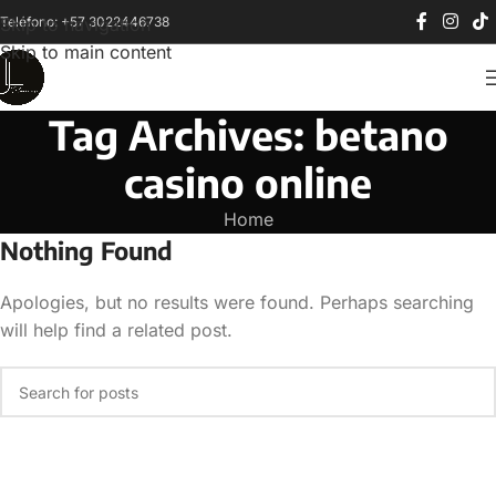
Teléfono: +57 3022446738
Skip to navigation
Skip to main content
Tag Archives: betano
casino online
Home
Nothing Found
Apologies, but no results were found. Perhaps searching
will help find a related post.