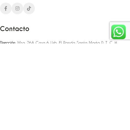
Contacto
Dirección:
Mza. 26A Casa 6 Urb. El Panda Santa Marta D. T. C. H
Teléfono:
‪‪‪+57 323 307 06 80‬‬‬ – +57 321 775 37 25
Email:
infojlplanner@gmail.com
Enlaces rápidos
Planea tu boda
Fiesta de 15
Eventos empresariales
Locaciones en el caribe colombiano