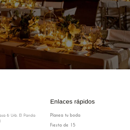
Enlaces rápidos
Planea tu boda
sa 6 Urb. El Panda
H
Fiesta de 15