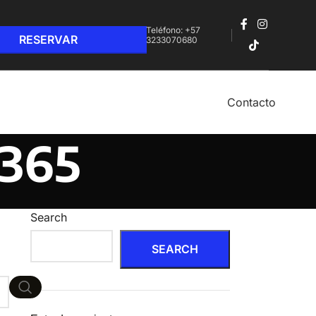
Teléfono: +57
3233070680‬
Contacto
 365
Search
SEARCH