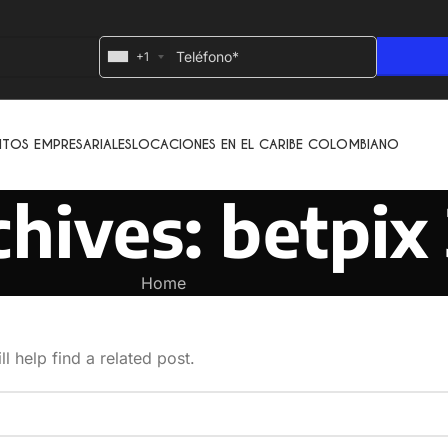
+1
NTOS EMPRESARIALES
LOCACIONES EN EL CARIBE COLOMBIANO
hives: betpix
Home
l help find a related post.