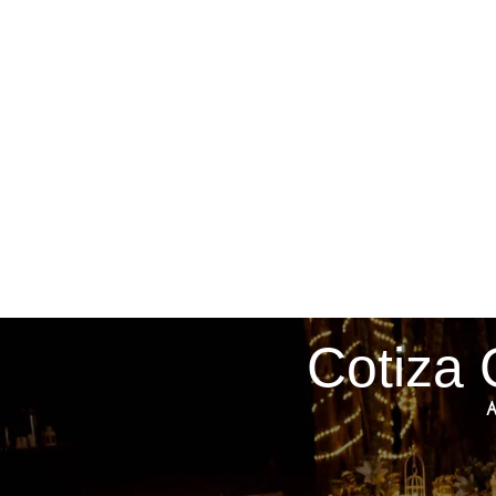
Cotiza 
A