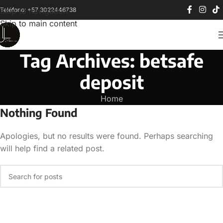
Teléfono: +57 3022446738
Skip to navigation
Skip to main content
Tag Archives: betsafe
deposit
Home
Nothing Found
Apologies, but no results were found. Perhaps searching
will help find a related post.