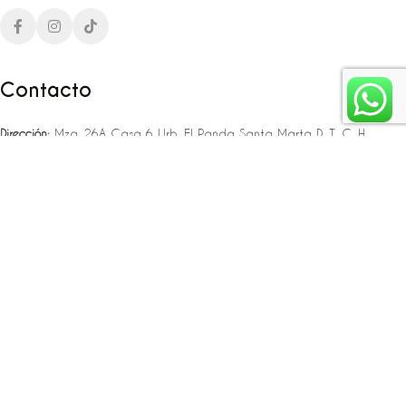
Contacto
Dirección:
Mza. 26A Casa 6 Urb. El Panda Santa Marta D. T. C. H
Teléfono:
‪‪‪+57 323 307 06 80‬‬‬ – +57 321 775 37 25
Email:
infojlplanner@gmail.com
Enlaces rápidos
Planea tu boda
Fiesta de 15
Eventos empresariales
Locaciones en el caribe colombiano