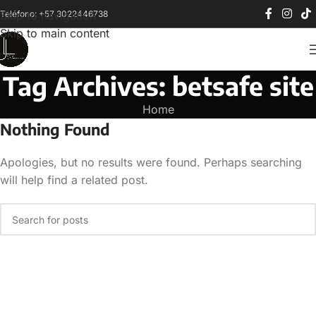
Teléfono: +57 3022446738
Skip to navigation
Skip to main content
Tag Archives: betsafe site
Home
Nothing Found
Apologies, but no results were found. Perhaps searching
will help find a related post.