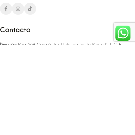
Contacto
Dirección:
Mza. 26A Casa 6 Urb. El Panda Santa Marta D. T. C. H
Teléfono:
‪‪‪+57 323 307 06 80‬‬‬ – +57 321 775 37 25
Email:
infojlplanner@gmail.com
Enlaces rápidos
Planea tu boda
Fiesta de 15
Eventos empresariales
Locaciones en el caribe colombiano