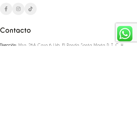
Contacto
Dirección:
Mza. 26A Casa 6 Urb. El Panda Santa Marta D. T. C. H
Teléfono:
‪‪‪+57 323 307 06 80‬‬‬ – +57 321 775 37 25
Email:
infojlplanner@gmail.com
Enlaces rápidos
Planea tu boda
Fiesta de 15
Eventos empresariales
Locaciones en el caribe colombiano