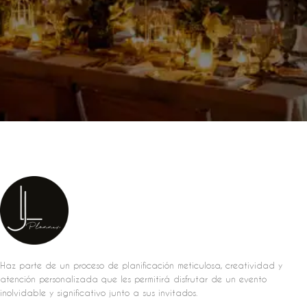
Haz parte de un proceso de planificación meticulosa, creatividad y
atención personalizada que les permitirá disfrutar de un evento
inolvidable y significativo junto a sus invitados.