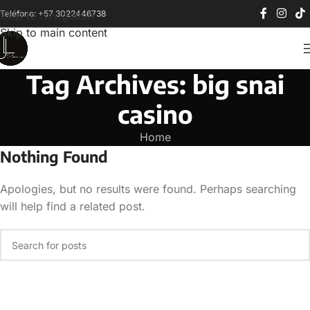
Teléfono: +57 3022446738
Skip to navigation
Skip to main content
Tag Archives: big snai
casino
Home
Nothing Found
Apologies, but no results were found. Perhaps searching
will help find a related post.