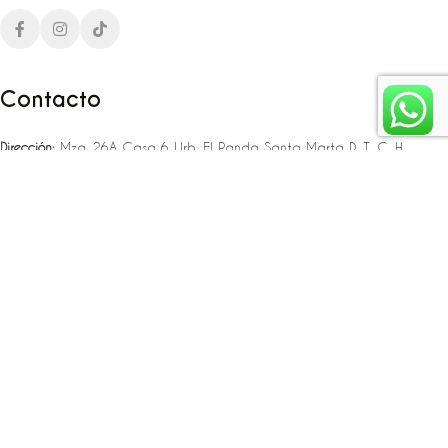
Contacto
Dirección:
Mza. 26A Casa 6 Urb. El Panda Santa Marta D. T. C. H
Teléfono:
‪‪‪+57 323 307 06 80‬‬‬ – +57 321 775 37 25
Email:
infojlplanner@gmail.com
Enlaces rápidos
Planea tu boda
Fiesta de 15
Eventos empresariales
Locaciones en el caribe colombiano