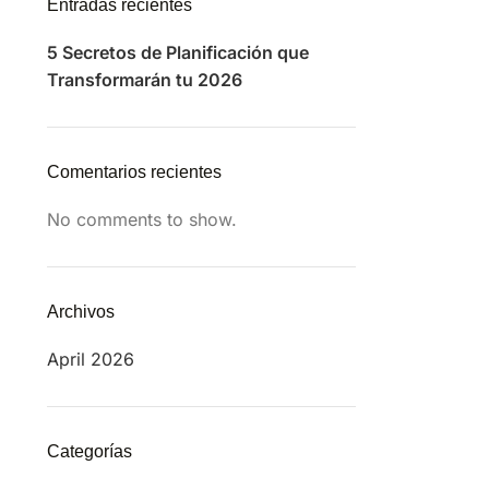
Entradas recientes
5 Secretos de Planificación que
Transformarán tu 2026
Comentarios recientes
No comments to show.
Archivos
April 2026
Categorías