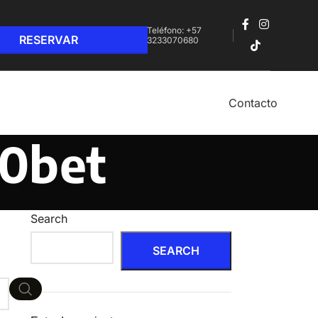
Teléfono: +57
3233070680‬
Contacto
20bet
Search
SEARCH