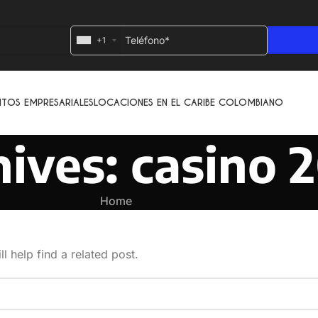
+1
NTOS EMPRESARIALES
LOCACIONES EN EL CARIBE COLOMBIANO
ives: casino 
Home
l help find a related post.