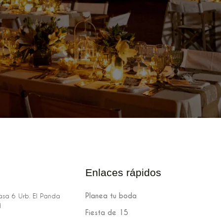
Enlaces rápidos
Planea tu boda
sa 6 Urb. El Panda
H
Fiesta de 15