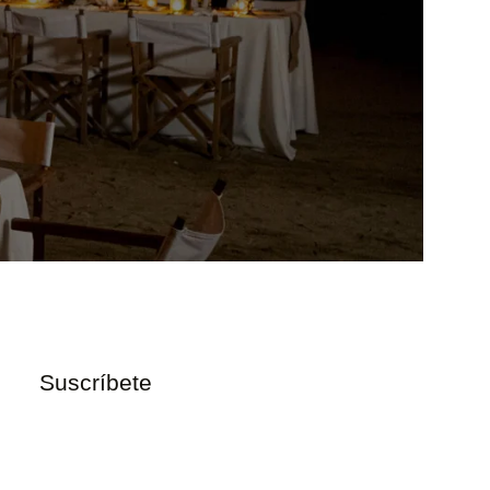
Suscríbete