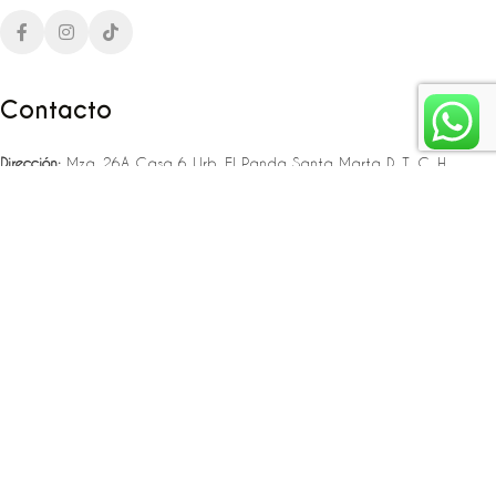
Contacto
Dirección:
Mza. 26A Casa 6 Urb. El Panda Santa Marta D. T. C. H
Teléfono:
‪‪‪+57 323 307 06 80‬‬‬ – +57 321 775 37 25
Email:
infojlplanner@gmail.com
Enlaces rápidos
Planea tu boda
Fiesta de 15
Eventos empresariales
Locaciones en el caribe colombiano