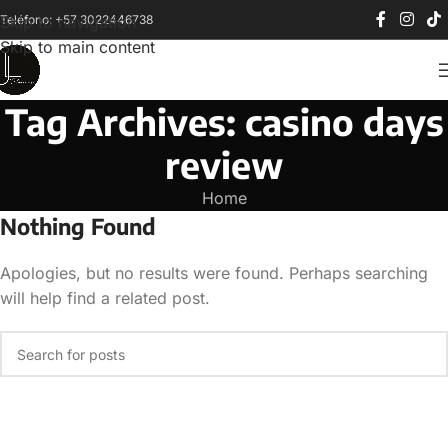
Teléfono: +57 3022446738
Skip to navigation
Skip to main content
Tag Archives: casino days
review
Home
Nothing Found
Apologies, but no results were found. Perhaps searching
will help find a related post.