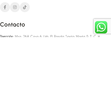
Contacto
Dirección:
Mza. 26A Casa 6 Urb. El Panda Santa Marta D. T. C. H
Teléfono:
‪‪‪+57 323 307 06 80‬‬‬ – +57 321 775 37 25
Email:
infojlplanner@gmail.com
Enlaces rápidos
Planea tu boda
Fiesta de 15
Eventos empresariales
Locaciones en el caribe colombiano