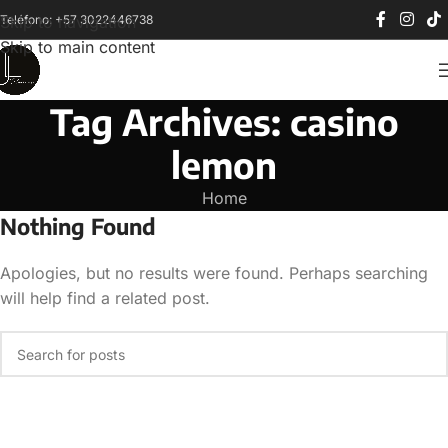
Teléfono: +57 3022446738
Skip to navigation
Skip to main content
Tag Archives: casino
lemon
Home
Nothing Found
Apologies, but no results were found. Perhaps searching
will help find a related post.