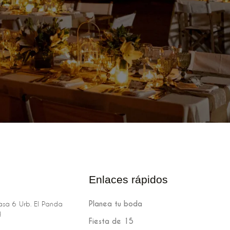
Enlaces rápidos
Planea tu boda
sa 6 Urb. El Panda
H
Fiesta de 15