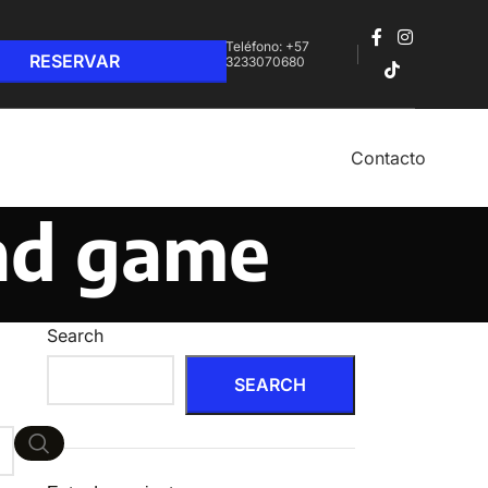
Teléfono: +57
3233070680‬
Contacto
oad game
Search
SEARCH