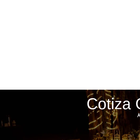
Cotiza 
A