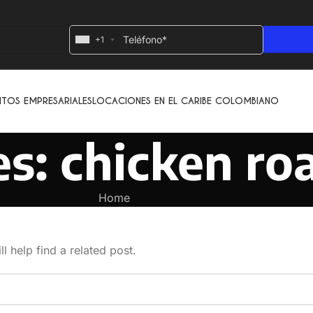
+1
NTOS EMPRESARIALES
LOCACIONES EN EL CARIBE COLOMBIANO
es: chicken r
Home
l help find a related post.