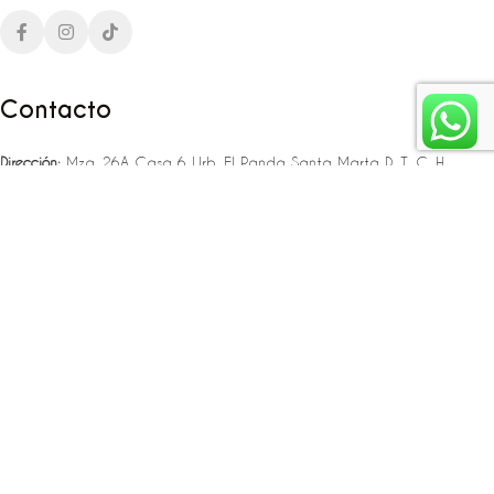
Contacto
Dirección:
Mza. 26A Casa 6 Urb. El Panda Santa Marta D. T. C. H
Teléfono:
‪‪‪+57 323 307 06 80‬‬‬ – +57 321 775 37 25
Email:
infojlplanner@gmail.com
Enlaces rápidos
Planea tu boda
Fiesta de 15
Eventos empresariales
Locaciones en el caribe colombiano