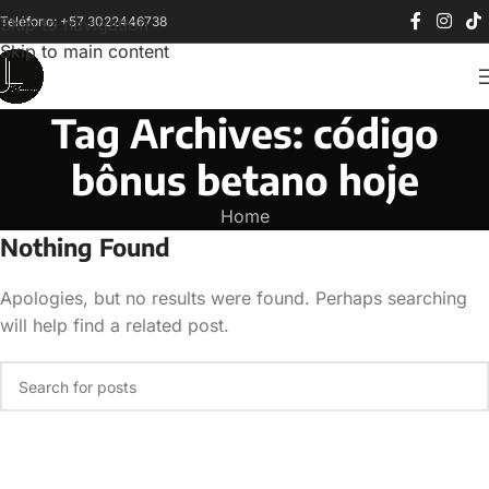
Teléfono: +57 3022446738
Skip to navigation
Skip to main content
Tag Archives: código
bônus betano hoje
Home
Nothing Found
Apologies, but no results were found. Perhaps searching
will help find a related post.