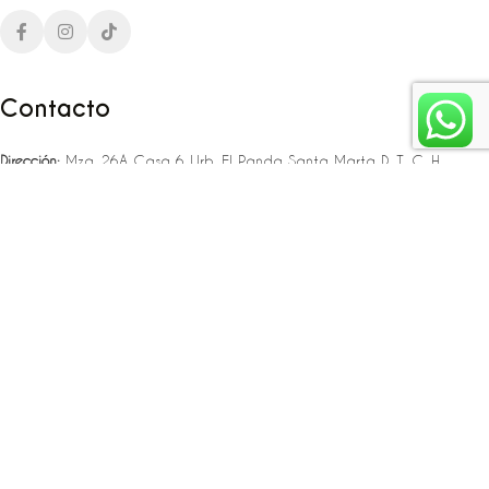
Contacto
Dirección:
Mza. 26A Casa 6 Urb. El Panda Santa Marta D. T. C. H
Teléfono:
‪‪‪+57 323 307 06 80‬‬‬ – +57 321 775 37 25
Email:
infojlplanner@gmail.com
Enlaces rápidos
Planea tu boda
Fiesta de 15
Eventos empresariales
Locaciones en el caribe colombiano