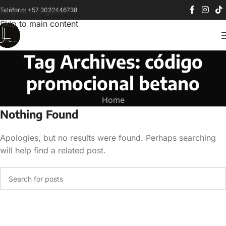
Teléfono: +57 3022446738
Skip to navigation
Skip to main content
Tag Archives: código
promocional betano
Home
Nothing Found
Apologies, but no results were found. Perhaps searching
will help find a related post.