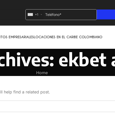
+1
NTOS EMPRESARIALES
LOCACIONES EN EL CARIBE COLOMBIANO
chives: ekbet
Home
l help find a related post.