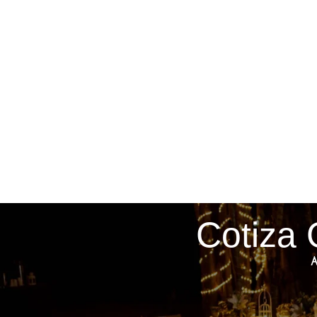
Cotiza 
A