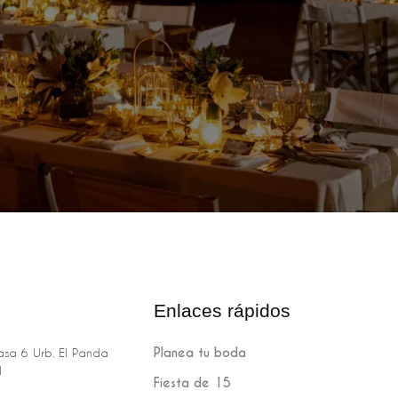
Enlaces rápidos
Planea tu boda
sa 6 Urb. El Panda
H
Fiesta de 15