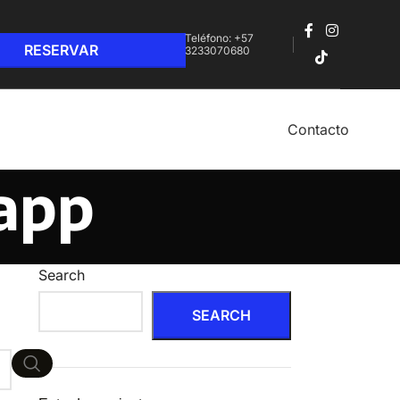
Teléfono: +57
3233070680‬
Contacto
 app
Search
SEARCH