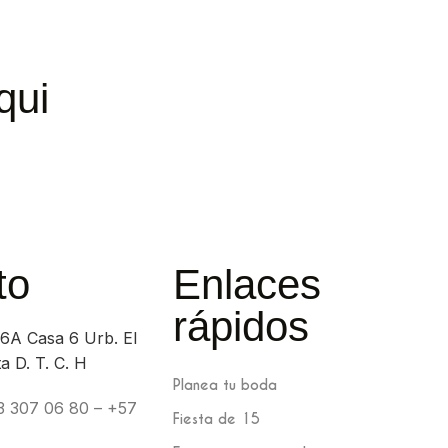
qui
to
Enlaces
rápidos
6A Casa 6 Urb. El
 D. T. C. H
Planea tu boda
3 307 06 80‬‬‬ – +57
Fiesta de 15