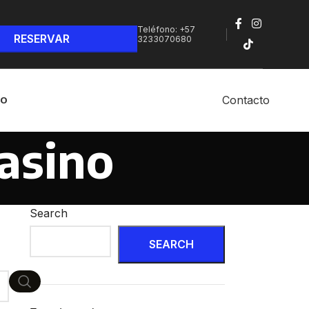
Teléfono: +57
3233070680‬
Contacto
NO
asino
Search
SEARCH