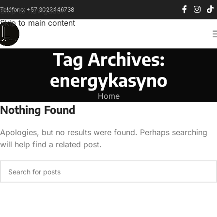
Teléfono: +57 3022446738
Skip to navigation
Skip to main content
Tag Archives:
energykasyno
Home
Nothing Found
Apologies, but no results were found. Perhaps searching
will help find a related post.