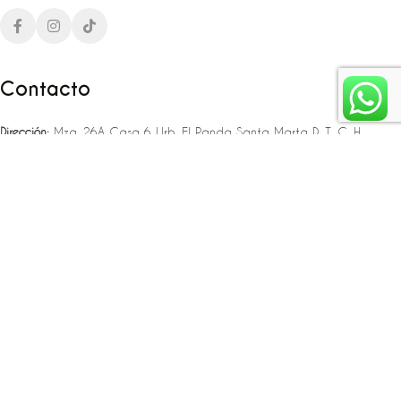
Contacto
Dirección:
Mza. 26A Casa 6 Urb. El Panda Santa Marta D. T. C. H
Teléfono:
‪‪‪+57 323 307 06 80‬‬‬ – +57 321 775 37 25
Email:
infojlplanner@gmail.com
Enlaces rápidos
Planea tu boda
Fiesta de 15
Eventos empresariales
Locaciones en el caribe colombiano