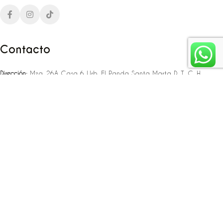
Contacto
Dirección:
Mza. 26A Casa 6 Urb. El Panda Santa Marta D. T. C. H
Teléfono:
‪‪‪+57 323 307 06 80‬‬‬ – +57 321 775 37 25
Email:
infojlplanner@gmail.com
Enlaces rápidos
Planea tu boda
Fiesta de 15
Eventos empresariales
Locaciones en el caribe colombiano