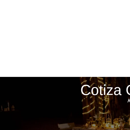
Cotiza 
A