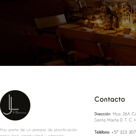
Contacto
Dirección:
Mza. 26A Ca
Santa Marta D. T. C. 
Haz parte de un proceso de planificación
Teléfono:
‪‪‪+57 323 307
meticulosa, creatividad y atención