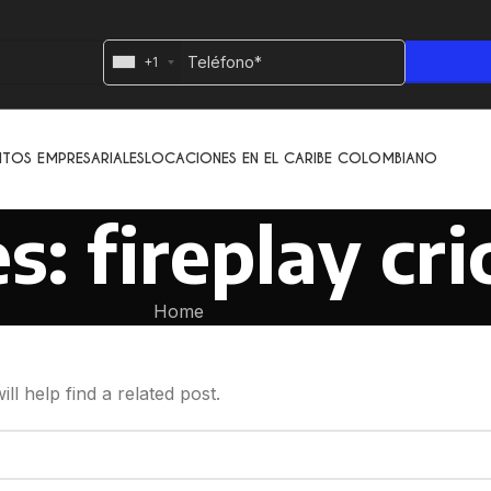
+1
NTOS EMPRESARIALES
LOCACIONES EN EL CARIBE COLOMBIANO
s: fireplay cri
Home
l help find a related post.