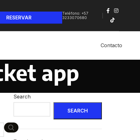
Teléfono: +57
3233070680‬
Contacto
cket app
Search
SEARCH