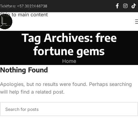
Teléfono: +57 3022446738
Skip to navigation
Skip to main content
Tag Archives: free
fortune gems
Home
Nothing Found
Apologies, but no results were found. Perhaps searching
will help find a related post.