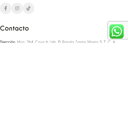
Contacto
Dirección:
Mza. 26A Casa 6 Urb. El Panda Santa Marta D. T. C. H
Teléfono:
‪‪‪+57 323 307 06 80‬‬‬ – +57 321 775 37 25
Email:
infojlplanner@gmail.com
Enlaces rápidos
Planea tu boda
Fiesta de 15
Eventos empresariales
Locaciones en el caribe colombiano