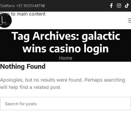
Teléfono: +57 3022446738
Skip to navigation
Skip to main content
Tag Archives: galactic
wins casino login
Home
Nothing Found
Apologies, but no results were found. Perhaps searching
will help find a related post.