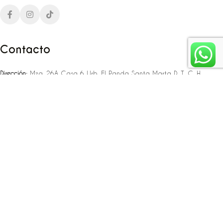
Contacto
Dirección:
Mza. 26A Casa 6 Urb. El Panda Santa Marta D. T. C. H
Teléfono:
‪‪‪+57 323 307 06 80‬‬‬ – +57 321 775 37 25
Email:
infojlplanner@gmail.com
Enlaces rápidos
Planea tu boda
Fiesta de 15
Eventos empresariales
Locaciones en el caribe colombiano