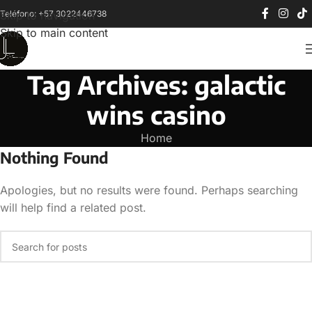
Teléfono: +57 3022446738
Skip to navigation
Skip to main content
Tag Archives: galactic
wins casino
Home
Nothing Found
Apologies, but no results were found. Perhaps searching
will help find a related post.