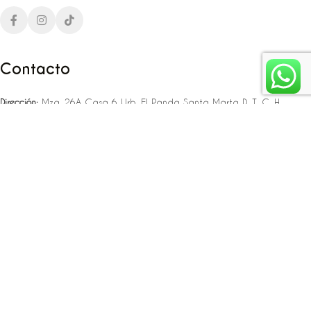
Contacto
Dirección:
Mza. 26A Casa 6 Urb. El Panda Santa Marta D. T. C. H
Teléfono:
‪‪‪+57 323 307 06 80‬‬‬ – +57 321 775 37 25
Email:
infojlplanner@gmail.com
Enlaces rápidos
Planea tu boda
Fiesta de 15
Eventos empresariales
Locaciones en el caribe colombiano